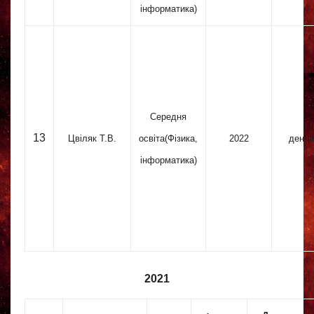
інформатика)
Середня
13
Цвіляк Т.В.
освіта(Фізика,
2022
денна
інформатика)
2021