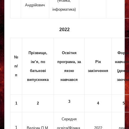
(Фізика,
Андрійович
інформатика)
2022
Прізвище,
Освітня
Форм
№
ім’я, по
програма, за
Рік
навчан
п/
батькові
якою
закінчення
(денна
п
випускника
навчався
заочна
3
1
2
4
5
Середня
1
Велігин П.М.
освіта(Фізика,
2022
денна