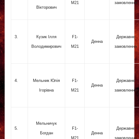
M21
замовлення
Вікторович
3.
Кузик Ілля
F1-
Державне
Денна
Володимирович
M21
замовлення
4.
Мельник Юлія
F1-
Державне
Денна
Ігорівна
M21
замовлення
Мельничук
5.
F1-
Державне
Богдан
Денна
M21
замовлення