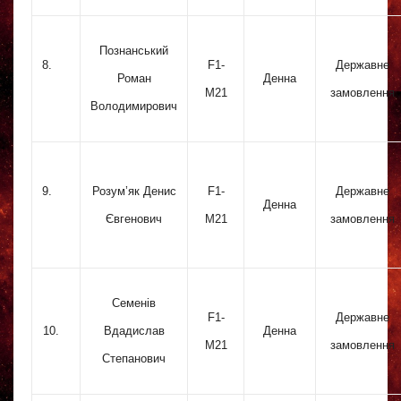
Познанський
8.
F1-
Державне
Роман
Денна
M21
замовлення
Володимирович
9.
Розум’як Денис
F1-
Державне
Денна
Євгенович
M21
замовлення
Семенів
F1-
Державне
10.
Вдадислав
Денна
M21
замовлення
Степанович