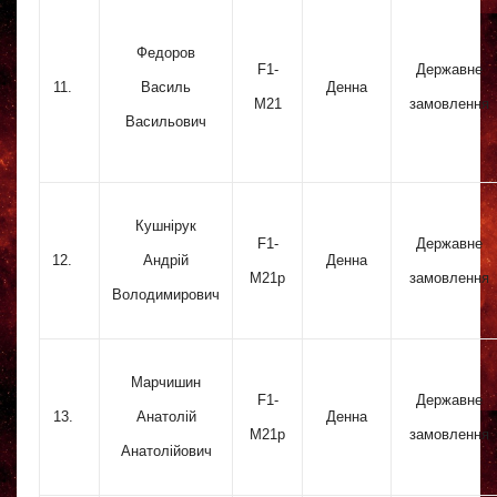
Федоров
F1-
Державне
11.
Василь
Денна
M21
замовлення
Васильович
Кушнірук
F1-
Державне
12.
Андрій
Денна
M21p
замовлення
Володимирович
Марчишин
F1-
Державне
13.
Анатолій
Денна
M21p
замовлення
Анатолійович