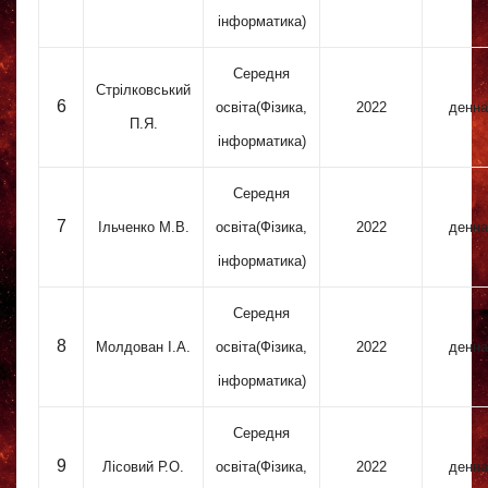
інформатика)
Середня
Стрілковський
6
освіта(Фізика,
2022
денна
П.Я.
інформатика)
Середня
7
Ільченко М.В.
освіта(Фізика,
2022
денна
інформатика)
Середня
8
Молдован І.А.
освіта(Фізика,
2022
денна
інформатика)
Середня
9
Лісовий Р.О.
освіта(Фізика,
2022
денна