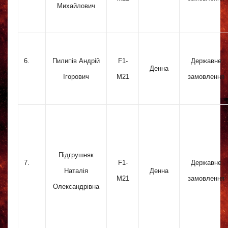
Михайлович
6.
Пилипів Андрій
F1-
Державне
Денна
Ігорович
M21
замовлення
Підгрушняк
7.
F1-
Державне
Наталія
Денна
M21
замовлення
Олександрівна