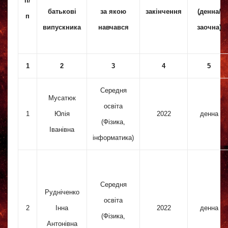
п/
батькові
за якою
закінчення
(денна/
п
випускника
навчався
заочна)
1
2
3
4
5
Середня
Мусатюк
освіта
1
Юлія
2022
денна
(Фізика,
Іванівна
інформатика)
Середня
Рудніченко
освіта
2
Інна
2022
денна
(Фізика,
Антонівна