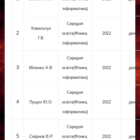
інформатика)
Середня
Ковальчук
2
освіта(Фізика,
2022
денна
Г.В.
інформатика)
Середня
3
Міненко А.В.
освіта(Фізика,
2022
денна
інформатика)
Середня
4
Пущко Ю.О.
освіта(Фізика,
2022
денна
інформатика)
Середня
5
Смірнов В.Р.
освіта(Фізика,
2022
денна