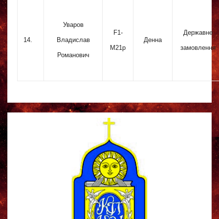
Уваров
F1-
Державне
14.
Владислав
Денна
M21p
замовлення
Романович