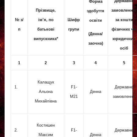
Державне
Форма
Прізвище,
замовлення/
здобуття
№ з/
ім’я, по
Шифр
за кошти
освіти
п
батькові
групи
фізичних чи
(Денна/
випускника*
юридичних
заочна)
осіб
1
2
3
4
5
Калащук
1.
F1-
Державне
Альона
Денна
M21
замовлення
Михайлівна
Костишен
2.
F1-
Державне
Максим
Денна