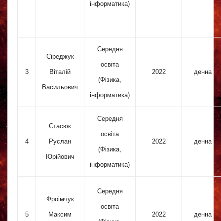
інформатика)
Середня
Сіреджук
освіта
3
Віталій
2022
денна
(Фізика,
Васильович
інформатика)
Середня
Стасюк
освіта
4
Руслан
2022
денна
(Фізика,
Юрійович
інформатика)
Середня
Фроімчук
освіта
5
Максим
2022
денна