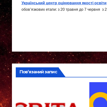
Український центр оцінювання якості освіти
обов’язкових етапи: з 20 травня до 7 червня з 
Навігація
записів
Пов’язаний запис