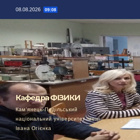
Перейти
08.08.2026
09:08
до
вмісту
Кафедра ФІЗИКИ
Кам'янець-Подільський
національний університет імені
Івана Огієнка