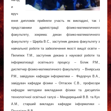
и
вруч
ення дипломів прийняли участь як викладачі, так і
представники адміністрації фізико-математичного
факультету, зокрема: декан фізико-математичного
факультету – Щирба В.С., заступник декана факультету з
навчальної роботи та забезпечення якості вищої освіти –
Пилипюк Т.М., заступник декана з наукової роботи та
інформатизації освітнього процесу – Білик Р.М.,
диспетчер фізико-математичного факультету – Вінярська
Р.М., завідувач кафедри інформатики – Федорчук В.А.,
завідувач кафедри фізики – Оптасюк С.В., професори
кафедри методики викладання фізики та дисциплін
технологічної освітньої галузі – Мендерецький В.В. та Кух
А.М., старший викладач кафедри інформатики –
Понеділок В.В.