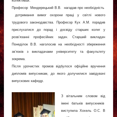
колективах.
Професор Мендерецький В.В. нагадав про необхідність
дотримання вимог охорони праці у світлі нового
трудового законодавства. Професор Кух А.М. порадив
прислухатися до порад і досвіду старших колег у
розв’язанні професійних задач. Старший викладач
Понеділок В.В. наголосив на необхідності збереження
зв’язків з викладачами університету та факультету
зокрема.
Після урочистих промов відбулося офіційне вручення
дипломів випусникам, до якого долучилися завідувачі
випускових кафедр.
З вітальним словом від
імені батьків випускників
виступила Хохель О.С. В