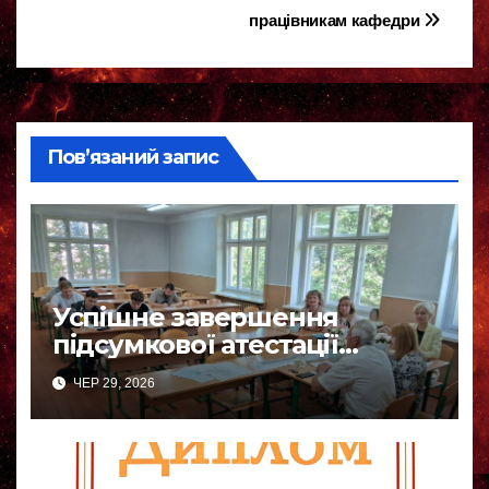
записів
працівникам кафедри
Пов’язаний запис
Успішне завершення
підсумкової атестації
бакалаврів-фізиків
ЧЕР 29, 2026