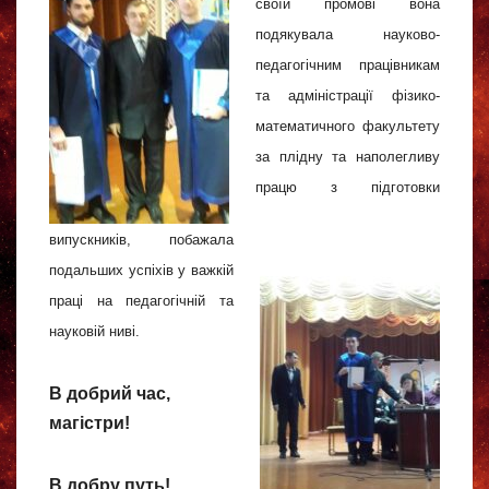
своїй промові вона
подякувала науково-
педагогічним працівникам
та адміністрації фізико-
математичного факультету
за плідну та наполегливу
працю з підготовки
випускників, побажала
подальших успіхів у важкій
праці на педагогічній та
науковій ниві.
В добрий час,
магістри!
В добру путь!