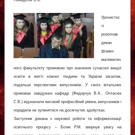
Урочистос
ті
розпочав
декан
фізико-
математич
ного факультету промовою про значення сучасної вищої
освіти в житті кожної людини та України загалом,
подальші перспективи випускників. У своїх вітальних
промовах завідувачі кафедр (Федорчук В.А., Оптасюк
С.В.) відзначили високий професійний рівень випускників і
порадили не зупинятися на досягнутих здобутках.
Заступник декана з наукової роботи та інформатизації
освітнього процесу – Білик Р.М. звернув увагу на