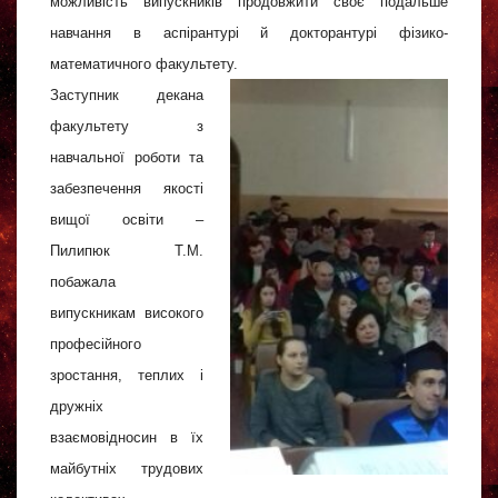
можливість випускників продовжити своє подальше
навчання в аспірантурі й докторантурі фізико-
математичного факультету.
Заступник декана
факультету з
навчальної роботи та
забезпечення якості
вищої освіти –
Пилипюк Т.М.
побажала
випускникам високого
професійного
зростання, теплих і
дружніх
взаємовідносин в їх
майбутніх трудових