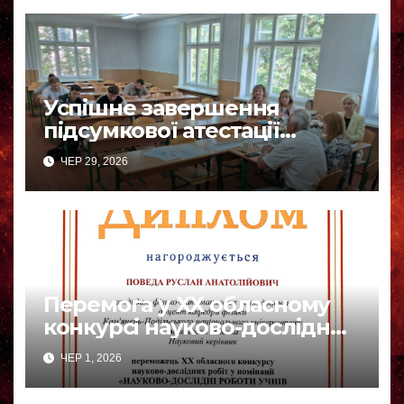
Успішне завершення
підсумкової атестації
бакалаврів-фізиків
ЧЕР 29, 2026
Перемога у ХХ обласному
конкурсі науково-дослідних
робіт
ЧЕР 1, 2026