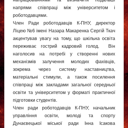
напрями співпраці між університетом і
роботодавцями.
Член Ради роботодавців К-ПНУ, директор
Ліцею №6 імені Назара Макаренка Сергій Ткач
акцентував увагу на тому, що шкільна освіта
переживає гострий кадровий голод. Він
наголосив на потребі у створенні нових
механізмів залучення молодих фахівців,
зокрема через систему наставництва,
матеріальні стимули, а також посилення
співпраці між закладами загальної середньої
освіти та університетом у форматі практичної
підготовки студентів.
Член ради роботодавців К-ПНУ, начальник
управління освіти, молоді та спорту
Дунаєвецької міської ради Інна Ісакова