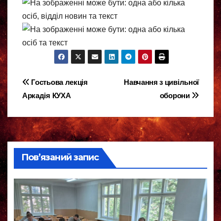
Навігація
Гостьова лекція
Навчання з цивільної
Аркадія КУХА
оборони
записів
Пов’язаний запис