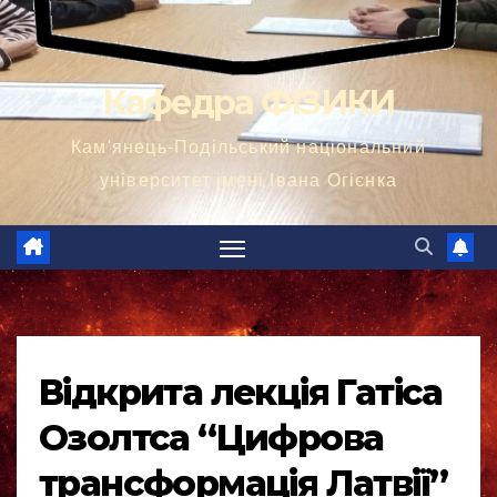
Кафедра ФІЗИКИ
Кам'янець-Подільський національний
університет імені Івана Огієнка
Відкрита лекція Гатіса
Озолтса “Цифрова
трансформація Латвії”