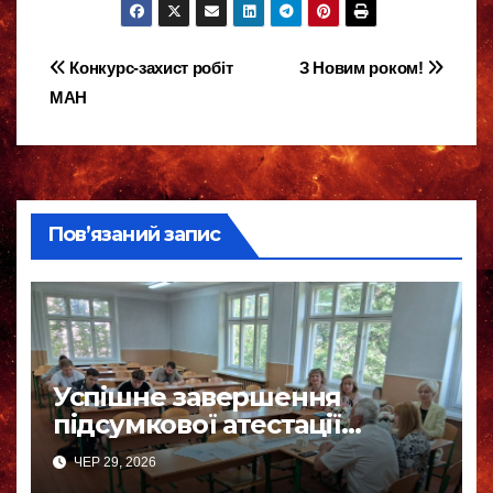
Навігація
Конкурс-захист робіт
З Новим роком!
МАН
записів
Пов’язаний запис
Успішне завершення
підсумкової атестації
бакалаврів-фізиків
ЧЕР 29, 2026